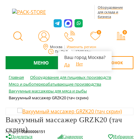
Оборудование
для склада и
бизнеса
0
0
Москва
Изменить регион
Пн-Пт 8:00 - 17:00 Мск
Ваш город Москва?
МЕНЮ
ОБРАТНЫЙ ЗВОНОК
Да
Нет
Главная
Оборудование для пищевых производств
Мясо и рыбоперерабатывающие производства
Вакуумные массажеры для мяса и рыбы
Вакуумный массажер GRZK20 (тач скрин)
Вакуумный массажер GRZK20 (тач
скрин)
Артикул:
00000006151
Поделиться
Сравнение
Избранное