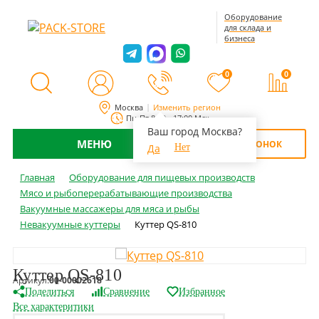
Оборудование
для склада и
бизнеса
0
0
Москва
Изменить регион
Пн-Пт 8:00 - 17:00 Мск
Ваш город Москва?
МЕНЮ
ОБРАТНЫЙ ЗВОНОК
Да
Нет
Главная
Оборудование для пищевых производств
Мясо и рыбоперерабатывающие производства
Вакуумные массажеры для мяса и рыбы
Невакуумные куттеры
Куттер QS-810
Куттер QS-810
Артикул:
00-00002618
Поделиться
Сравнение
Избранное
Все характеритики